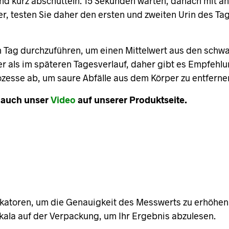
nd kurz abschütteln. 15 Sekunden warten, danach mit ähn
er, testen Sie daher den ersten und zweiten Urin des Tag
am Tag durchzuführen, um einen Mittelwert aus den sch
rer als im späteren Tagesverlauf, daher gibt es Empfehlu
esse ab, um saure Abfälle aus dem Körper zu entfernen (
 auch unser
Video
auf unserer Produktseite.
ikatoren, um die Genauigkeit des Messwerts zu erhöhen
skala auf der Verpackung, um Ihr Ergebnis abzulesen.