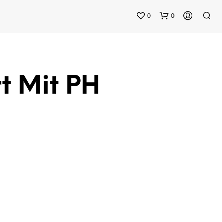
0
0
rt Mit PH