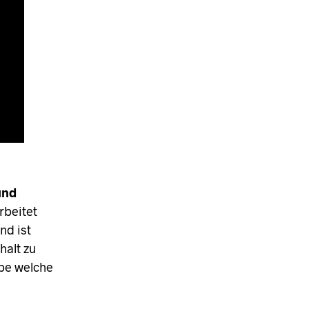
und
rbeitet
nd ist
halt zu
pe welche