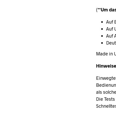
(
**Um das
Auf 
Auf 
Auf 
Deut
Made in 
Hinweise
Einwegtes
Bedienung
als solch
Die Tests
Schnellte