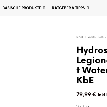
BASISCHE PRODUKTE
RATGEBER & TIPPS
START
/
WASSERTESTS
/
Hydros
Legion
t Water
KbE
79,99
€
inkl
Vorrätig