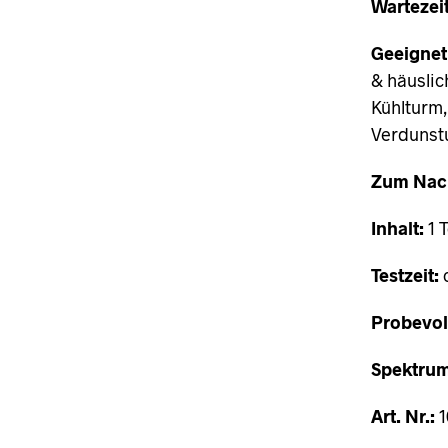
Wartezeit
Geeignet 
& häusli
Kühlturm,
Verdunst
Zum Nac
Inhalt:
1 T
Testzeit:
c
Probevo
Spektrum
Art. Nr.:
1