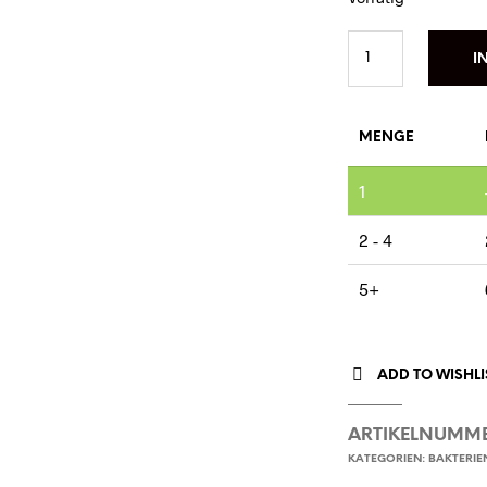
I
MENGE
1
2 - 4
5+
ADD TO WISHLI
ARTIKELNUMM
KATEGORIEN:
BAKTERIE