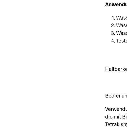
Anwendu
Was
Wass
Wass
Test
Haltbarke
Bedienung
Verwendu
die mit B
Tetrakis