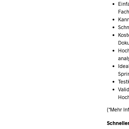
Einf
Fach
Kann
Schn
Kost
Dok
Hoch
anal
Idea
Spri
Test
Vali
Hoch
(*Mehr In
Schnelle