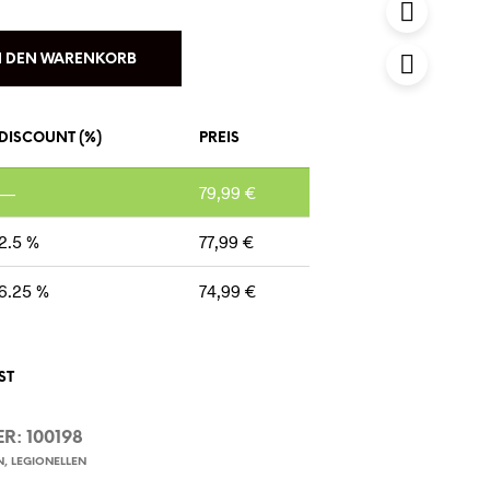
N DEN WARENKORB
DISCOUNT (%)
PREIS
—
79,99
€
2.5 %
77,99
€
6.25 %
74,99
€
ST
ER:
100198
N
,
LEGIONELLEN