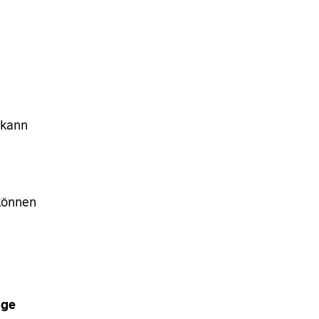
 kann
 können
nge