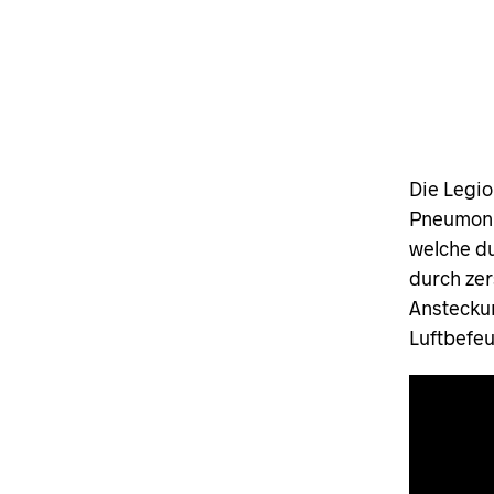
Die Legio
Pneumoni
welche du
durch zer
Ansteckun
Luftbefe