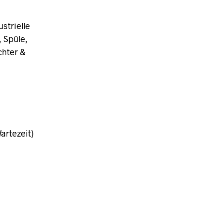
strielle
 Spüle,
chter &
artezeit)