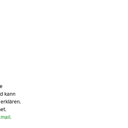
de
nd kann
 erklären.
et.
mail.