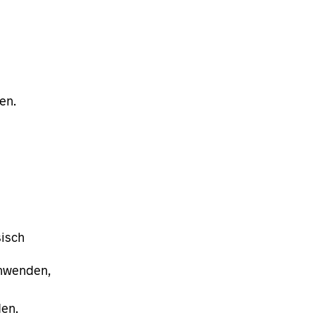
en.
sisch
anwenden,
en.