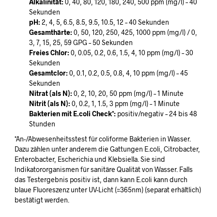
Alkalinität:
0, 40, 80, 120, 180, 240, 500 ppm (mg/l) – 40
Sekunden
pH:
2, 4, 5, 6.5, 8.5, 9.5, 10.5, 12 – 40 Sekunden
Gesamthärte:
0, 50, 120, 250, 425, 1000 ppm (mg/l) / 0,
3, 7, 15, 25, 59 GPG – 50 Sekunden
Freies Chlor:
0, 0.05, 0.2, 0.6, 1.5, 4, 10 ppm (mg/l) – 30
Sekunden
Gesamtclor:
0, 0.1, 0.2, 0.5, 0.8, 4, 10 ppm (mg/l) – 45
Sekunden
Nitrat (als N):
0, 2, 10, 20, 50 ppm (mg/l) – 1 Minute
Nitrit (als N):
0, 0.2, 1, 1.5, 3 ppm (mg/l) – 1 Minute
Bakterien mit E.coli Check*:
positiv/negativ – 24 bis 48
Stunden
*An-/Abwesenheitsstest für coliforme Bakterien in Wasser.
Dazu zählen unter anderem die Gattungen E.coli, Citrobacter,
Enterobacter, Escherichia und Klebsiella. Sie sind
Indikatororganismen für sanitäre Qualität von Wasser. Falls
das Testergebnis positiv ist, dann kann E.coli kann durch
blaue Fluoreszenz unter UV-Licht (≈365nm) (separat erhältlich)
bestätigt werden.