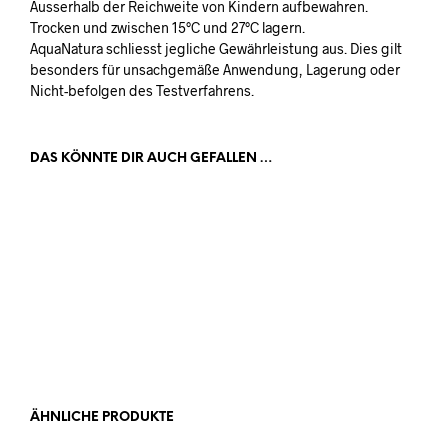
Ausserhalb der Reichweite von Kindern aufbewahren.
Trocken und zwischen 15°C und 27°C lagern.
AquaNatura schliesst jegliche Gewährleistung aus. Dies gilt
besonders für unsachgemäße Anwendung, Lagerung oder
Nicht-befolgen des Testverfahrens.
DAS KÖNNTE DIR AUCH GEFALLEN …
32,99
€
inkl MwSt.
28,99
€
inkl MwSt.
IN DEN WARENKORB
IN DEN WARENKORB
ÄHNLICHE PRODUKTE