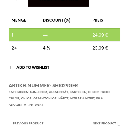
MENGE
DISCOUNT (%)
PREIS
1
—
24,99
€
2+
4 %
23,99
€
ADD TO WISHLIST
ARTIKELNUMMER:
SH1029GER
KATEGORIEN:
8-IN-EINEM
,
ALKALINITÄT
,
BAKTERIEN
,
CHLOR, FREIES
CHLOR
,
CHLOR, GESAMTCHLOR
,
HÄRTE
,
NITRAT & NITRIT
,
PH &
ALKALINITÄT
,
PH-WERT
PREVIOUS PRODUCT
NEXT PRODUCT