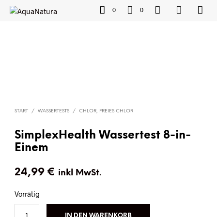
0
0
START
/
WASSERTESTS
/
CHLOR, FREIES CHLOR
SimplexHealth Wassertest 8-in-
Einem
24,99
€
inkl MwSt.
Vorrätig
IN DEN WARENKORB